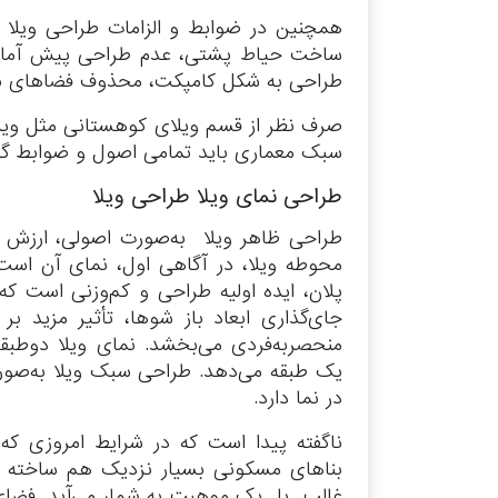
همچنین در ضوابط و الزامات طراحی ویلا 
ساخت حیاط پشتی، عدم طراحی پیش آماس ز
طراحی به شکل کامپکت، محذوف فضاهای با ا
صرف نظر از قسم ویلای کوهستانی مثل ویلای 
سبک معماری باید تمامی اصول و ضوابط گف
طراحی نمای ویلا طراحی ویلا
طراحی ظاهر ویلا به‌صورت اصولی، ارزش سا
محوطه ویلا، در آگاهی اول، نمای آن است 
پلان، ایده اولیه طراحی و کم‌وزنی است که ب
جای‌گذاری ابعاد باز شوها، تأثیر مزید ب
منحصربه‌فردی می‌بخشد. نمای ویلا دوطبق
یک طبقه می‌دهد. طراحی سبک ویلا به‌صور
در نما دارد.
ناگفته پیدا است که در شرایط امروزی که
بناهای مسکونی بسیار نزدیک هم ساخته می
غالب یا یک موهبت به شمار می‌آید. فضای ب