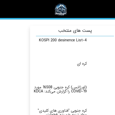
پست های منتخب
KOSPI 200 desinence List-4
کره ای
(اورژانس) کره جنوبی 16508 مورد
COVID-19 را گزارش می‌کند: KDCA
کره جنوبی "فناوری های کلیدی"
مواد نیمه خمیده، قطعات،