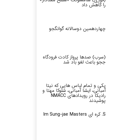
(فوری) سامسونگ «سطح معنادار»
را کاهش داد
چهاردهمین دوسالانه گوانگجو
(سرب) صدها پرواز کادت فرودگاه
ججو باعث لغو باد شد
یکی و تمام لباس هایی که نیتا
آمبانی، ایشا آمبانی، شلوکا مهتا و
رادیکا در رویدادهای NMACC
پوشیدند
S. کره ای Im Sung-jae Masters