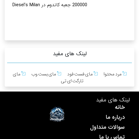
200000 جعبه کاندوم در Diesel's Milan
لینک های مفید
مرد محتوا
مای فست فود
مای بست وب
مای
تارگت ای تی
لینک های مفید
خانه
درباره ما
سوالات متداول
تماس با ما